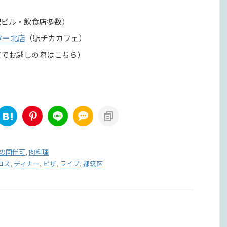
ビル・飲食店多数）
ター北店
（駅チカカフェ）
でお越しの際はこちら）
の同伴可
,
肉料理
コス
,
ディナー
,
ピザ
,
ライブ
,
都筑区