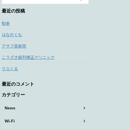
最近の投稿
和幸
はなのくも
アサフ音楽院
こうざき歯列矯正クリニック
りらくる
最近のコメント
カテゴリー
News
Wi-Fi